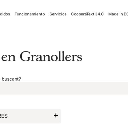
didos
Funcionamiento
Servicios
CooperaTèxtil 4.0
Made in B
 en Granollers
s buscant?
RES