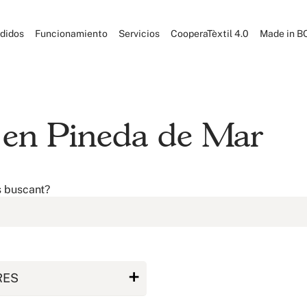
didos
Funcionamiento
Servicios
CooperaTèxtil 4.0
Made in B
l en Pineda de Mar
s buscant?
RES