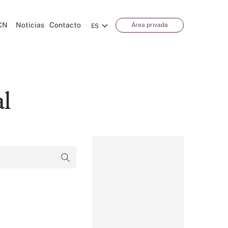
CN
Noticias
Contacto
Área privada
ES
al