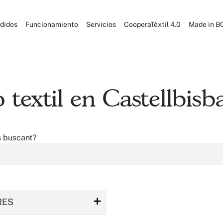
didos
Funcionamiento
Servicios
CooperaTèxtil 4.0
Made in B
textil en Castellbisb
s buscant?
RES