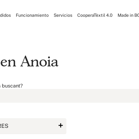
didos
Funcionamiento
Servicios
CooperaTèxtil 4.0
Made in B
l en Anoia
s buscant?
RES