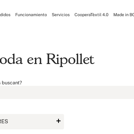
didos
Funcionamiento
Servicios
CooperaTèxtil 4.0
Made in B
oda en Ripollet
s buscant?
RES