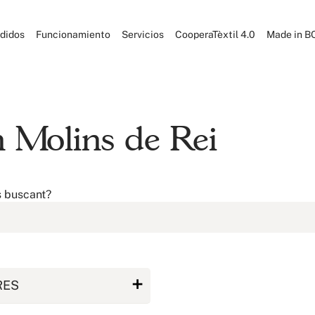
didos
Funcionamiento
Servicios
CooperaTèxtil 4.0
Made in B
n Molins de Rei
s buscant?
RES