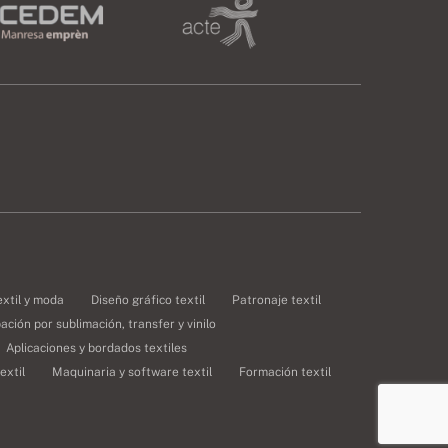
extil y moda
Diseño gráfico textil
Patronaje textil
ción por sublimación, transfer y vinilo
Aplicaciones y bordados textiles
extil
Maquinaria y software textil
Formación textil