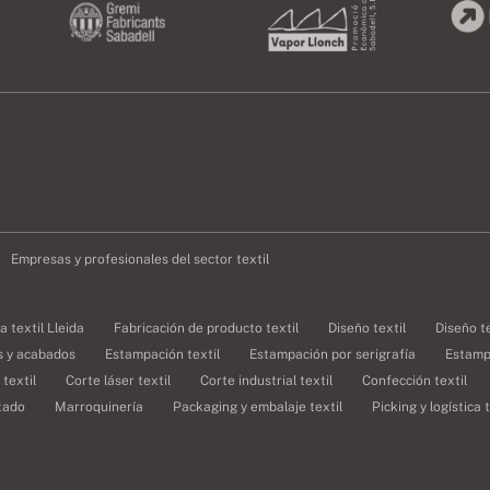
Empresas y profesionales del sector textil
 textil Lleida
Fabricación de producto textil
Diseño textil
Diseño t
s y acabados
Estampación textil
Estampación por serigrafía
Estampa
textil
Corte láser textil
Corte industrial textil
Confección textil
etado
Marroquinería
Packaging y embalaje textil
Picking y logística t