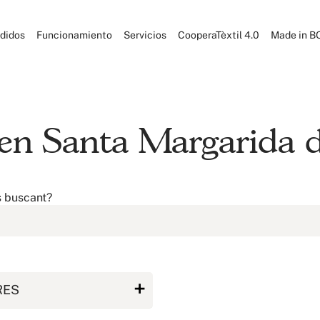
didos
Funcionamiento
Servicios
CooperaTèxtil 4.0
Made in B
 en Santa Margarida
s buscant?
RES