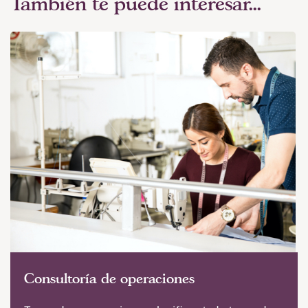
También te puede interesar...
Consultoría de operaciones
Banners
Posicionamiento prioritario en el
Búsqueda en el directorio de empresas
directorio