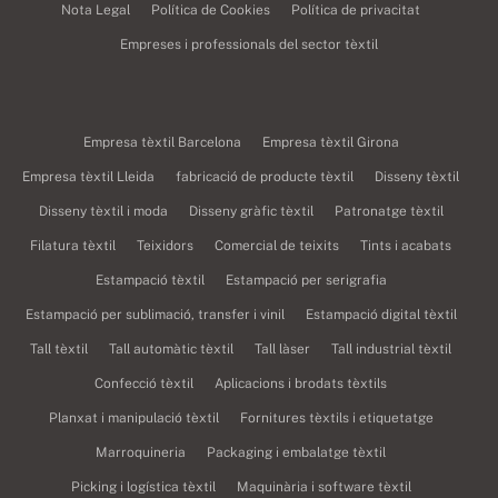
Nota Legal
Política de Cookies
Política de privacitat
Empreses i professionals del sector tèxtil
Empresa tèxtil Barcelona
Empresa tèxtil Girona
Empresa tèxtil Lleida
fabricació de producte tèxtil
Disseny tèxtil
Disseny tèxtil i moda
Disseny gràfic tèxtil
Patronatge tèxtil
Filatura tèxtil
Teixidors
Comercial de teixits
Tints i acabats
Estampació tèxtil
Estampació per serigrafia
Estampació per sublimació, transfer i vinil
Estampació digital tèxtil
Tall tèxtil
Tall automàtic tèxtil
Tall làser
Tall industrial tèxtil
Confecció tèxtil
Aplicacions i brodats tèxtils
Planxat i manipulació tèxtil
Fornitures tèxtils i etiquetatge
Marroquineria
Packaging i embalatge tèxtil
Picking i logística tèxtil
Maquinària i software tèxtil