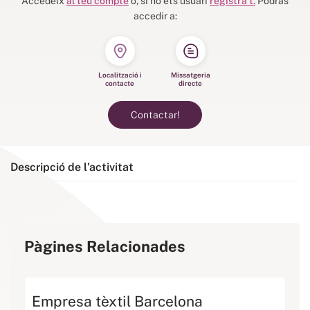
Accedeix
al teu compte
o, si no ets usuari
registra’t.
Podràs
accedir a:
Localització i
Missatgeria
contacte
directe
Contactar!
Descripció de l’activitat
Pàgines Relacionades
Empresa tèxtil Barcelona