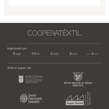
Impulsada per:
Amb el suport de: