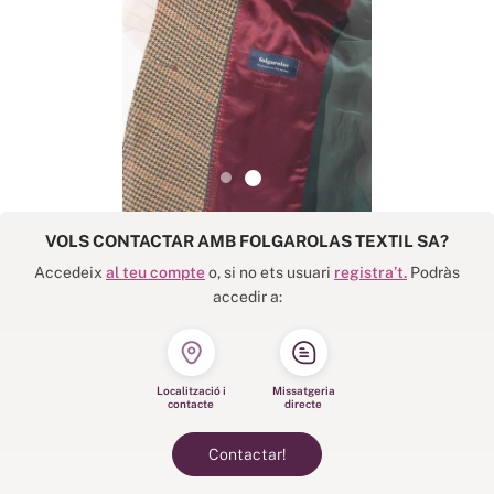
VOLS CONTACTAR AMB FOLGAROLAS TEXTIL SA?
Accedeix
al teu compte
o, si no ets usuari
registra’t.
Podràs
accedir a:
Localització i
Missatgeria
contacte
directe
Contactar!