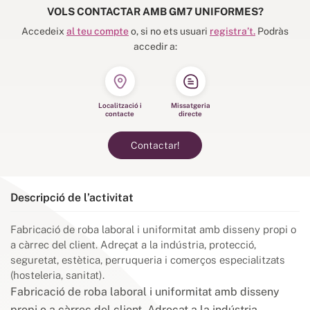
VOLS CONTACTAR AMB GM7 UNIFORMES?
Accedeix
al teu compte
o, si no ets usuari
registra’t.
Podràs
accedir a:
Localització i
Missatgeria
contacte
directe
Contactar!
Descripció de l’activitat
Fabricació de roba laboral i uniformitat amb disseny propi o
a càrrec del client. Adreçat a la indústria, protecció,
seguretat, estètica, perruqueria i comerços especialitzats
(hosteleria, sanitat).
Fabricació de roba laboral i uniformitat amb disseny
propi o a càrrec del client. Adreçat a la indústria,