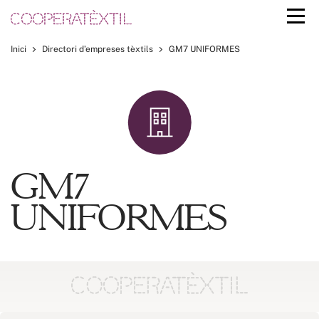
Inici
Directori d’empreses tèxtils
GM7 UNIFORMES
GM7
UNIFORMES