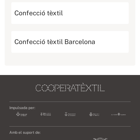
Confecció tèxtil
Confecció tèxtil Barcelona
Impulsada per:
Amb el suport de: