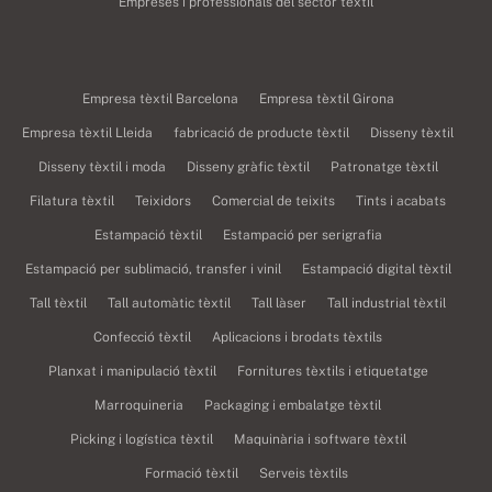
Empreses i professionals del sector tèxtil
Empresa tèxtil Barcelona
Empresa tèxtil Girona
Empresa tèxtil Lleida
fabricació de producte tèxtil
Disseny tèxtil
Disseny tèxtil i moda
Disseny gràfic tèxtil
Patronatge tèxtil
Filatura tèxtil
Teixidors
Comercial de teixits
Tints i acabats
Estampació tèxtil
Estampació per serigrafia
Estampació per sublimació, transfer i vinil
Estampació digital tèxtil
Tall tèxtil
Tall automàtic tèxtil
Tall làser
Tall industrial tèxtil
Confecció tèxtil
Aplicacions i brodats tèxtils
Planxat i manipulació tèxtil
Fornitures tèxtils i etiquetatge
Marroquineria
Packaging i embalatge tèxtil
Picking i logística tèxtil
Maquinària i software tèxtil
Formació tèxtil
Serveis tèxtils