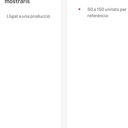
mostraris
50 a 150 unitats per
referència
Lligat a una producció