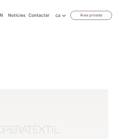
CN
Notícies
Contactar
Àrea privada
CA