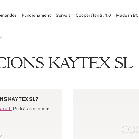
omandes
Funcionament
Serveis
CooperaTèxtil 4.0
Made in B
SL
IONS KAYTEX SL
NS KAYTEX SL?
stra’t.
Podràs accedir a:
ia