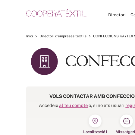
Directori
C
Inici
Directori d’empreses tèxtils
CONFECCIONS KAYTEX 
CONFECC
VOLS CONTACTAR AMB CONFECCIO
Accedeix
al teu compte
o, si no ets usuari
regi
Localització i
Missatger