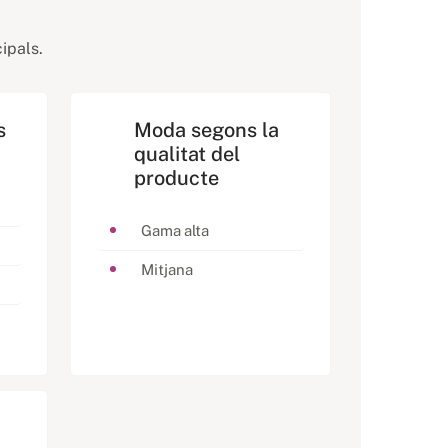
ipals.
s
Moda segons la
qualitat del
producte
Gama alta
Mitjana