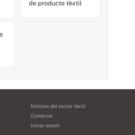
de producte tèxtil
ts
Notícies del sector tèxtil
Contactar
Iniciar sessió